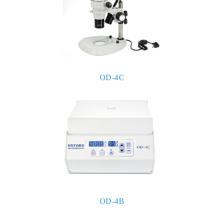
OD-4C
OD-4B