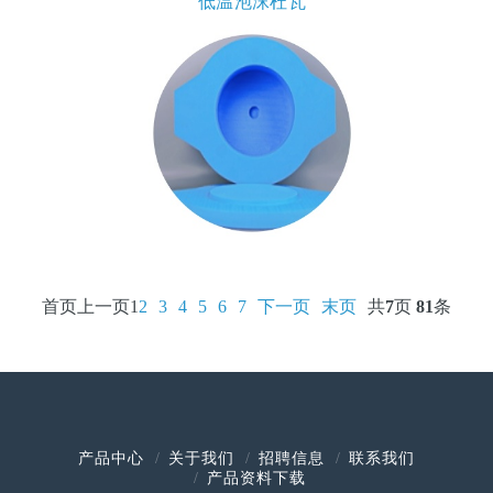
低温泡沫杜瓦
首页
上一页
1
2
3
4
5
6
7
下一页
末页
共
7
页
81
条
产品中心
关于我们
招聘信息
联系我们
产品资料下载