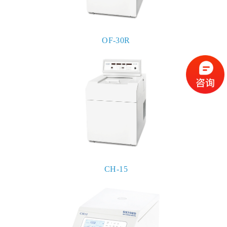
OF-30R
CH-15