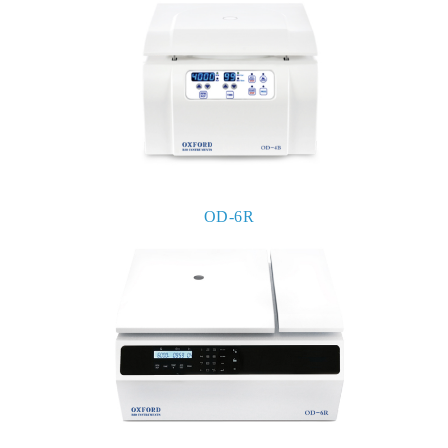
OD-6R