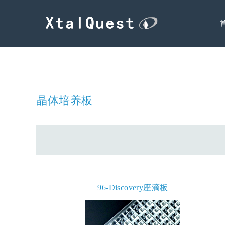
晶体培养板
96-Discovery座滴板