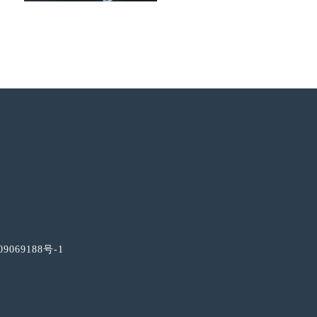
9069188号-1