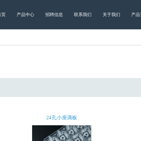
–
–
–
–
–
首页
产品中心
招聘信息
联系我们
关于我们
产品
24孔小座滴板