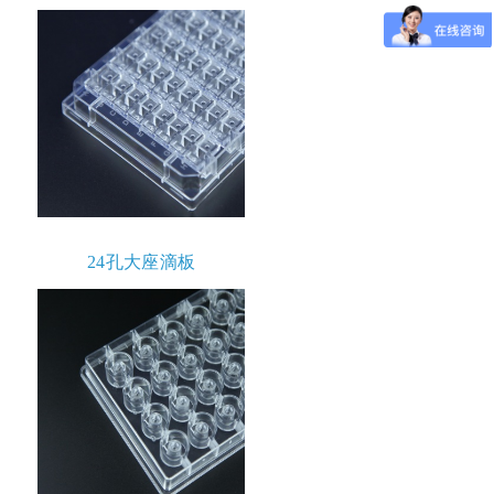
24孔大座滴板