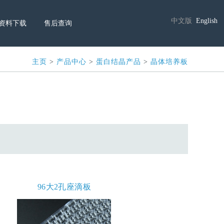
中文版
English
–
–
资料下载
售后查询
主页
>
产品中心
>
蛋白结晶产品
>
晶体培养板
96大2孔座滴板