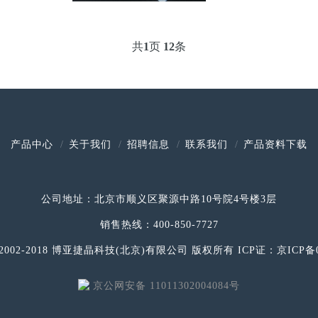
共
1
页
12
条
产品中心
关于我们
招聘信息
联系我们
产品资料下载
公司地址：北京市顺义区聚源中路10号院4号楼3层
销售热线：400-850-7727
t © 2002-2018 博亚捷晶科技(北京)有限公司 版权所有
ICP证：京ICP备0
京公网安备 11011302004084号